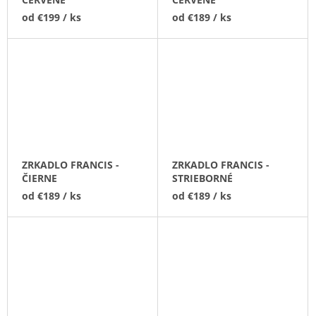
O
D
M
od
€199
/ ks
od
€189
/ ks
V
E
U
K
T
O
V
ZRKADLO FRANCIS -
ZRKADLO FRANCIS -
ČIERNE
STRIEBORNÉ
od
€189
/ ks
od
€189
/ ks