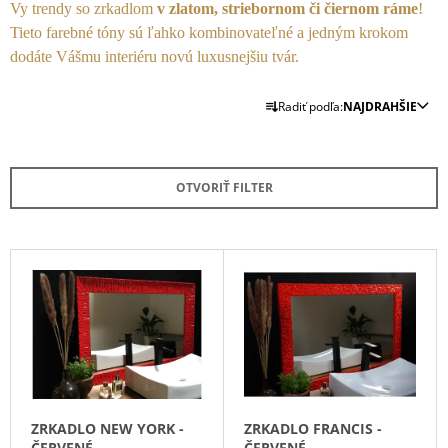
Vy trendy so zrkadlom
v zlatom, striebornom či čiernom ráme
!
Á
Tieto farebné tóny sú ľahko kombinovateľné a jedným krokom
J
dodáte Vášmu interiéru novú luxusnejšiu tvár.
S
R
Ť
Radiť podľa:
NAJDRAHŠIE
A
?
D
E
OTVORIŤ FILTER
N
I
HĽADAŤ
E
V
P
Ý
R
P
O
O
D
I
P
D
S
O
U
P
R
K
Ú
R
Č
ZRKADLO NEW YORK -
ZRKADLO FRANCIS -
T
O
A
ČERVENÉ
ČERVENÉ