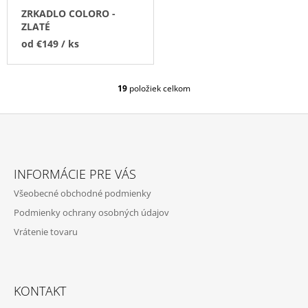
ZRKADLO COLORO -
ZLATÉ
od
€149
/ ks
19
položiek celkom
O
V
L
Á
D
Z
A
Á
C
INFORMÁCIE PRE VÁS
P
I
Všeobecné obchodné podmienky
E
Ä
P
Podmienky ochrany osobných údajov
T
R
Vrátenie tovaru
I
V
K
E
Y
V
Ý
KONTAKT
P