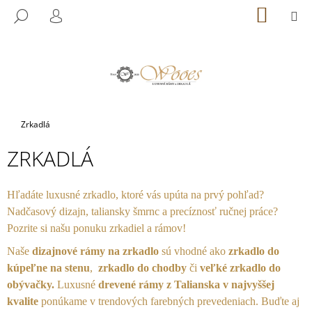
K
Prejsť
NÁKU
M
HĽADAŤ
na
KOŠÍK
O
PRIHLÁSENIE
SPÄŤ
SPÄŤ
obsah
Š
Í
Č
K
O
P
Domov
Zrkadlá
O
T
ZRKADLÁ
R
E
Hľadáte luxusné zrkadlo, ktoré vás upúta na prvý pohľad?
B
Nadčasový dizajn, taliansky šmrnc a precíznosť ručnej práce?
U
Pozrite si našu ponuku zrkadiel a rámov!
J
Naše
dizajnové rámy na zrkadlo
sú vhodné ako
zrkadlo do
E
kúpeľne na stenu
,
zrkadlo do chodby
či
veľké zrkadlo do
T
obývačky.
Luxusné
drevené rámy z Talianska v najvyššej
E
kvalite
ponúkame v trendových farebných prevedeniach. Buďte aj
N