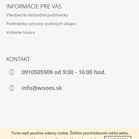
Á
INFORMÁCIE PRE VÁS
P
Všeobecné obchodné podmienky
Ä
Podmienky ochrany osobných údajov
T
Vrátenie tovaru
I
E
KONTAKT
0910505909 od 9:00 - 16:00 hod.
info@wooes.sk
© 2026 Wooes. Všetky práva vyhradené.
Vytvoril Shoptet
Tento web používa súbory cookie. Ďalším prechádzaním tohto webu