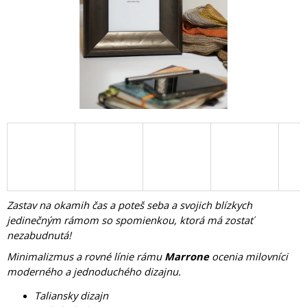
Á
J
S
Ť
?
HĽADAŤ
Zastav na okamih čas a poteš seba a svojich blízkych
O
jedinečným rámom so spomienkou, ktorá má zostať
D
nezabudnutá!
P
O
Minimalizmus a rovné línie rámu
Marrone
ocenia milovníci
R
moderného a jednoduchého dizajnu.
Ú
Č
Taliansky dizajn
A