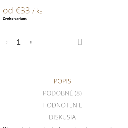
od
€33
/ ks
Jednotková
Zvoľte variant
cena:
DO
KOŠÍKA
POPIS
PODOBNÉ (8)
HODNOTENIE
DISKUSIA