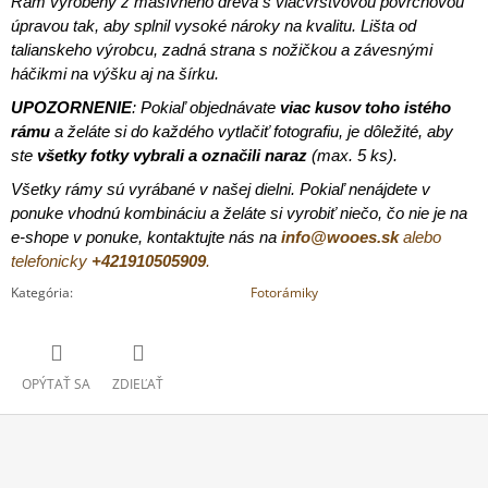
Rám vyrobený z masívneho dreva s viacvrstvovou povrchovou
úpravou tak, aby splnil vysoké nároky na kvalitu. Lišta od
talianskeho výrobcu, zadná strana s nožičkou a závesnými
háčikmi na výšku aj na šírku.
UPOZORNENIE
: Pokiaľ objednávate
viac kusov toho istého
rámu
a želáte si do každého vytlačiť fotografiu, je dôležité, aby
ste
všetky fotky vybrali a označili naraz
(max. 5 ks).
Všetky rámy sú vyrábané v našej dielni. Pokiaľ nenájdete v
ponuke vhodnú kombináciu a želáte si vyrobiť niečo, čo nie je na
e-shope v ponuke, kontaktujte nás
na
info@wooes.sk
alebo
telefonicky
+421910505909
.
Kategória
:
Fotorámiky
OPÝTAŤ SA
ZDIEĽAŤ
Z