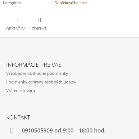
Kategória
:
Darčekové balenie
OPÝTAŤ SA
ZDIEĽAŤ
Z
Á
INFORMÁCIE PRE VÁS
P
Všeobecné obchodné podmienky
Ä
Podmienky ochrany osobných údajov
T
Vrátenie tovaru
I
E
KONTAKT
0910505909 od 9:00 - 16:00 hod.