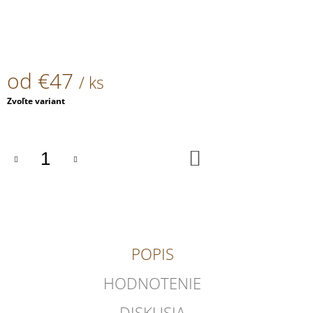
od
€47
/ ks
Jednotková
Zvoľte variant
cena:
DO
KOŠÍKA
POPIS
HODNOTENIE
DISKUSIA