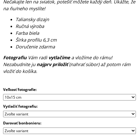
Nečakajte len na sviatok, potešiť môžete každý deň. Ukážte, že
M
na ňu/neho myslíte!
E
Taliansky dizajn
Ručná výroba
Farba biela
Šírka profilu 6,3 cm
Doručenie zdarma
Fotografiu
Vám radi
vytlačíme
a vložíme do rámu!
Nezabudnite ju
najprv priložiť
(nahrať súbor) až potom rám
vložiť do košíka.
Veľkosť fotografie:
Vytlačiť fotografiu:
Darovať bonbonieru: