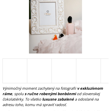
hviezdičiek.
Á
J
S
Ť
?
HĽADAŤ
O
D
P
Výnimočný moment zachytený na fotografii
v exkluzívnom
O
ráme
, spolu
s ručne robenými bonbónmi
od slovenskej
R
čokolatiérky. To všetko
luxusne zabalené
a odoslané na
Ú
adresu toho, komu má spraviť radosť.
Č
A