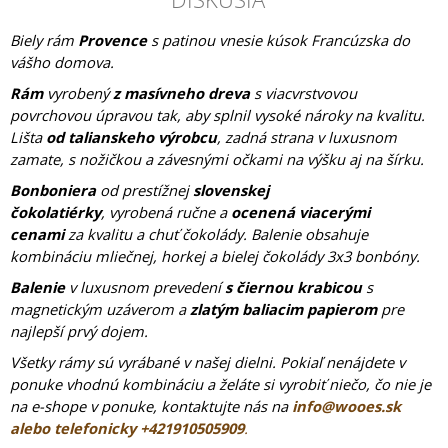
Biely rám
Provence
s patinou vnesie kúsok Francúzska do
vášho domova.
Rám
vyrobený
z masívneho dreva
s viacvrstvovou
povrchovou úpravou tak, aby splnil vysoké nároky na kvalitu.
Lišta
od talianskeho výrobcu
, zadná strana v luxusnom
zamate, s nožičkou a závesnými očkami na výšku aj na šírku.
Bonboniera
od prestížnej
slovenskej
čokolatiérky
,
vyrobená ručne a
ocenená viacerými
cenami
za kvalitu a chuť čokolády. Balenie obsahuje
kombináciu mliečnej, horkej a bielej čokolády 3x3 bonbóny.
Balenie
v luxusnom prevedení
s čiernou krabicou
s
magnetickým uzáverom a
zlatým baliacim papierom
pre
najlepší prvý dojem.
Všetky rámy sú vyrábané v našej dielni. Pokiaľ nenájdete v
ponuke vhodnú kombináciu a želáte si vyrobiť niečo, čo nie je
na e-shope v ponuke, kontaktujte nás na
info@wooes.sk
alebo telefonicky +421910505909
.